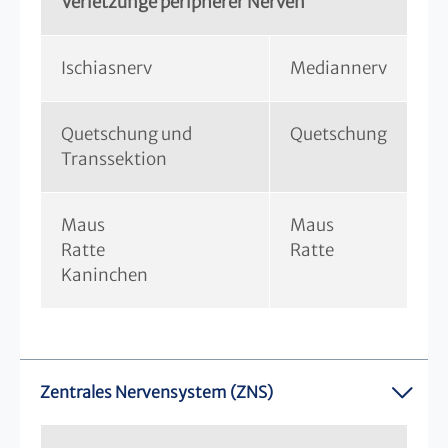
Verletzunge peripherer Nerven
Ischiasnerv
Mediannerv
Quetschung und
Quetschung
Transsektion
Maus
Maus
Ratte
Ratte
Kaninchen
Zentrales Nervensystem (ZNS)