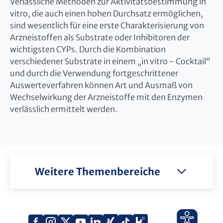
Verlässliche Methoden zur Aktivitätsbestimmung in
vitro, die auch einen hohen Durchsatz ermöglichen,
sind wesentlich für eine erste Charakterisierung von
Arzneistoffen als Substrate oder Inhibitoren der
wichtigsten CYPs. Durch die Kombination
verschiedener Substrate in einem „in vitro - Cocktail“
und durch die Verwendung fortgeschrittener
Auswerteverfahren können Art und Ausmaß von
Wechselwirkung der Arzneistoffe mit den Enzymen
verlässlich ermittelt werden.
Weitere Themenbereiche
Xing
Kununu
Facebook
Instagram
X
YouTube
LinkedIn
Tiktok